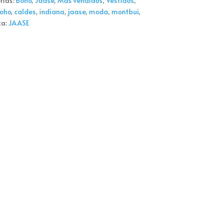
rías:
Boho
,
Jaase
,
Más vendidos
,
Vestidos
,
oho
,
caldes
,
indiana
,
jaase
,
moda
,
montbui
,
ca:
JAASE