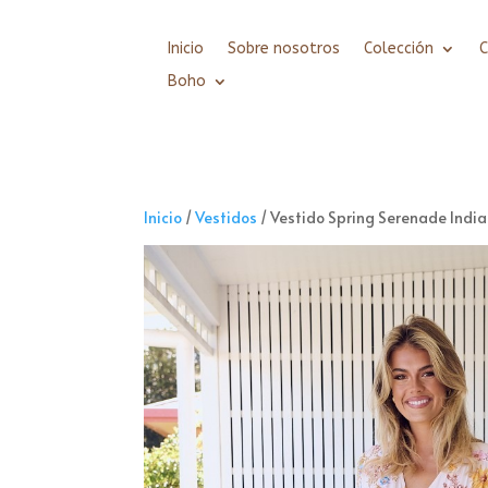
Inicio
Sobre nosotros
Colección
Boho
Inicio
/
Vestidos
/ Vestido Spring Serenade Indi