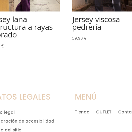
sey lana
Jersey viscosa
tructura a rayas
pedrería
rado
59,90
€
0
€
ATOS LEGALES
MENÚ
Tienda
OUTLET
Conta
o legal
laración de accesibilidad
 del sitio