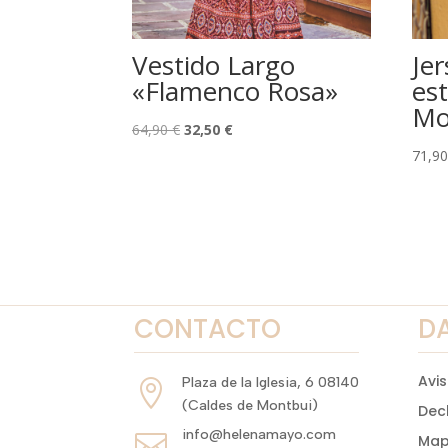
Vestido Largo
Jer
«Flamenco Rosa»
es
Mo
El
El
64,90
€
32,50
€
precio
precio
71,9
original
actual
era:
es:
64,90 €.
32,50 €.
CONTACTO
D
Avis
Plaza de la Iglesia, 6 08140

(Caldes de Montbui)
Dec
info@helenamayo.com

Mapa