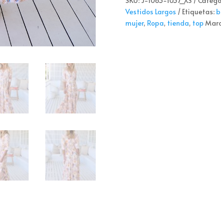
SKU:
J-1063-1037_XS
Catego
Vestidos Largos
Etiquetas:
b
mujer
,
Ropa
,
tienda
,
top
Mar