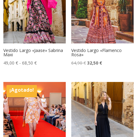
Vestido Largo «Jaase» Sabrina
Vestido Largo «Flamenco
Maxi
Rosa»
Rango
El
El
49,00
€
-
68,50
€
64,90
€
32,50
€
de
precio
precio
precios:
original
actual
desde
era:
es:
¡Agotado!
49,00 €
64,90 €.
32,50 €.
hasta
68,50 €