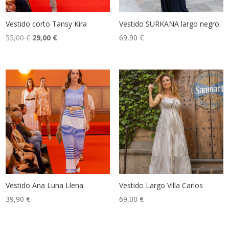
Vestido corto Tansy Kira
Vestido SURKANA largo negro.
El
El
55,00
€
29,00
€
69,90
€
precio
precio
original
actual
era:
es:
55,00 €.
29,00 €.
Vestido Ana Luna Llena
Vestido Largo Villa Carlos
39,90
€
69,00
€