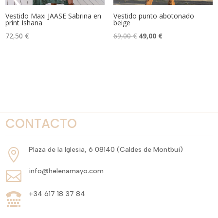
Vestido Maxi JAASE Sabrina en
Vestido punto abotonado
print Ishana
beige
El
El
72,50
€
69,00
€
49,00
€
precio
precio
original
actual
era:
es:
69,00 €.
49,00 €.
CONTACTO
Plaza de la Iglesia, 6 08140 (Caldes de Montbui)

info@helenamayo.com

+34 617 18 37 84
