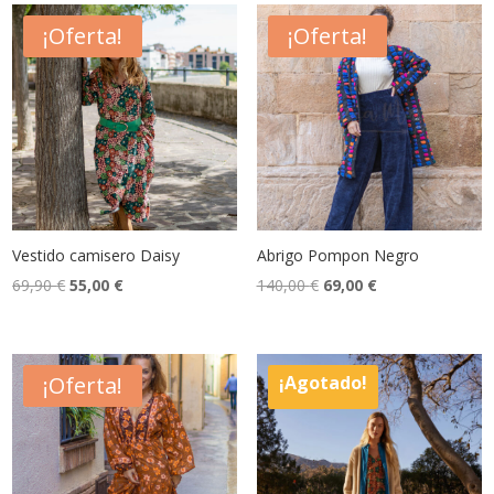
¡Oferta!
¡Oferta!
Vestido camisero Daisy
Abrigo Pompon Negro
El
El
El
El
69,90
€
55,00
€
140,00
€
69,00
€
precio
precio
precio
precio
original
actual
original
actual
era:
es:
era:
es:
¡Oferta!
¡Agotado!
69,90 €.
55,00 €.
140,00 €.
69,00 €.