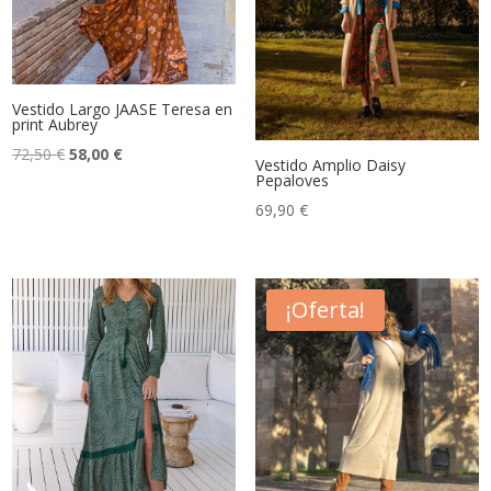
Vestido Largo JAASE Teresa en
print Aubrey
El
El
72,50
€
58,00
€
Vestido Amplio Daisy
Pepaloves
precio
precio
original
actual
69,90
€
era:
es:
72,50 €.
58,00 €.
¡Oferta!