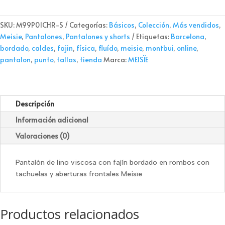
bordado
Meisïe
SKU:
M99P01CHR-S
Categorías:
Básicos
,
Colección
,
Más vendidos
,
cantidad
Meisie
,
Pantalones
,
Pantalones y shorts
Etiquetas:
Barcelona
,
bordado
,
caldes
,
fajin
,
física
,
fluído
,
meisie
,
montbui
,
online
,
pantalon
,
punto
,
tallas
,
tienda
Marca:
MEISÏE
Descripción
Información adicional
Valoraciones (0)
Pantalón de lino viscosa con fajín bordado en rombos con
tachuelas y aberturas frontales Meisïe
Productos relacionados