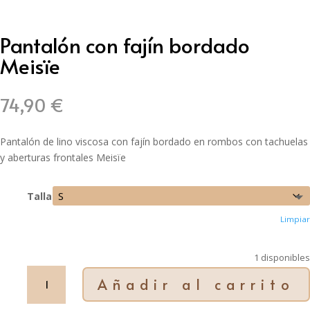
Pantalón con fajín bordado
Meisïe
74,90
€
Pantalón de lino viscosa con fajín bordado en rombos con tachuelas
y aberturas frontales Meisïe
Talla
Limpiar
1 disponibles
Pantalón
Añadir al carrito
con
fajín