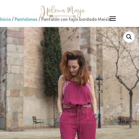
Inicio
/
Pantalones
/ Pantalón con fajín bordado Meisïe