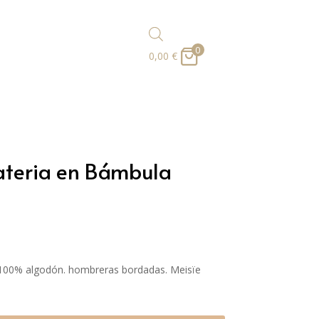
0
0,00
€
ateria en Bámbula
100% algodón. hombreras bordadas. Meisïe