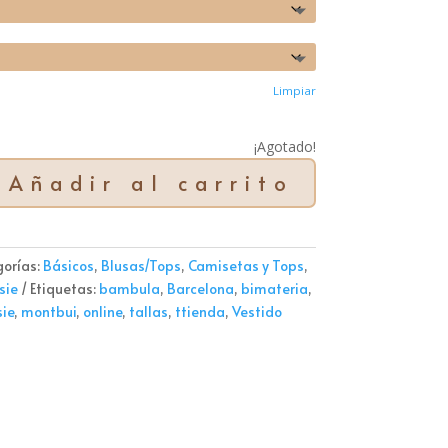
Limpiar
¡Agotado!
Añadir al carrito
seta
eria
ula
orías:
Básicos
,
Blusas/Tops
,
Camisetas y Tops
,
e
sie
Etiquetas:
bambula
,
Barcelona
,
bimateria
,
dad
ie
,
montbui
,
online
,
tallas
,
ttienda
,
Vestido