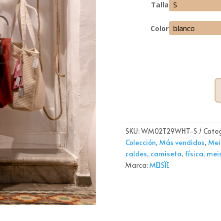
Talla
Color
Cami
bimat
en
Bámb
SKU:
WM02T29WHT-S
Categ
Meisï
Colección
,
Más vendidos
,
Mei
canti
caldes
,
camiseta
,
física
,
meis
Marca:
MEISÏE