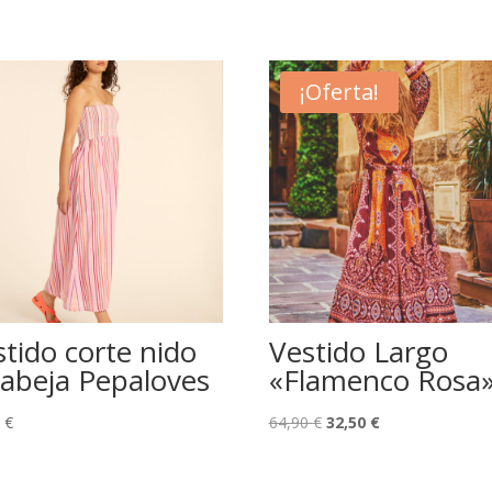
¡Oferta!
stido corte nido
Vestido Largo
 abeja Pepaloves
«Flamenco Rosa
El
El
0
€
64,90
€
32,50
€
precio
precio
original
actual