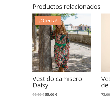
Productos relacionados
¡Oferta!
Vestido camisero
Ve
Daisy
de
El
El
69,90
€
55,00
€
75,0
precio
precio
original
actual