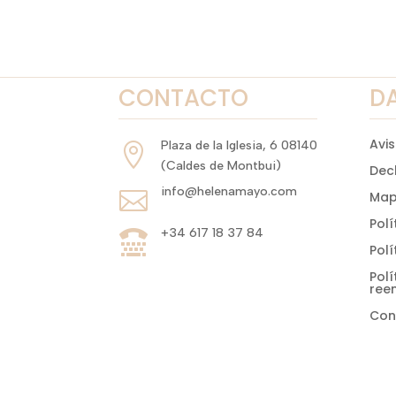
era:
es:
69,90 €.
55,00 €.
CONTACTO
D
Avis
Plaza de la Iglesia, 6 08140

(Caldes de Montbui)
Dec
info@helenamayo.com

Mapa
Polí
+34 617 18 37 84

Polí
Polí
ree
Con