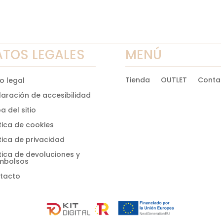
era:
es:
64,90 €.
32,50 €.
ATOS LEGALES
MENÚ
Tienda
OUTLET
Conta
o legal
laración de accesibilidad
 del sitio
tica de cookies
tica de privacidad
tica de devoluciones y
mbolsos
tacto