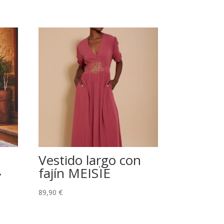
Vestido largo con
»
fajín MEISÏE
89,90
€