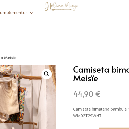
Complementos
a Meisïe
Camiseta bim
Meisïe
44,90
€
Camiseta bimateria bambula 
WM02T29WHT