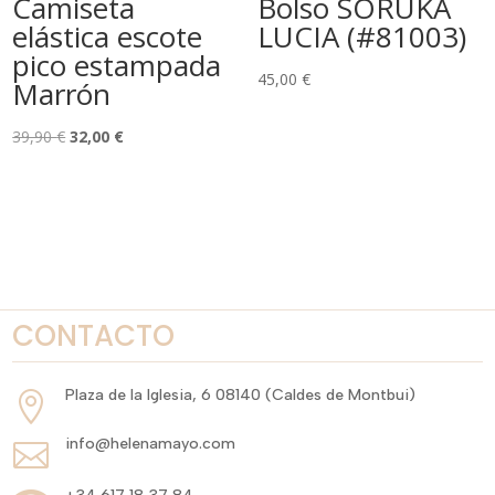
Camiseta
Bolso SORUKA
elástica escote
LUCIA (#81003)
pico estampada
45,00
€
Marrón
El
El
39,90
€
32,00
€
precio
precio
original
actual
era:
es:
39,90 €.
32,00 €.
CONTACTO
Plaza de la Iglesia, 6 08140 (Caldes de Montbui)

info@helenamayo.com
