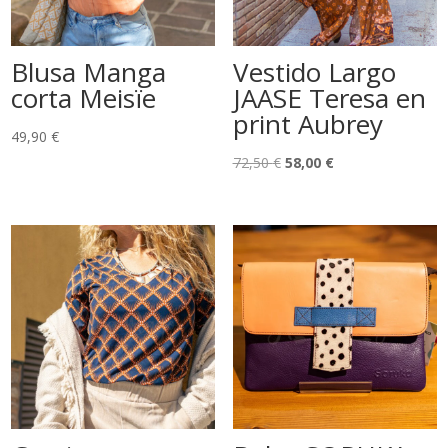
Blusa Manga
Vestido Largo
corta Meisïe
JAASE Teresa en
print Aubrey
49,90
€
El
El
72,50
€
58,00
€
precio
precio
original
actual
era:
es:
72,50 €.
58,00 €.