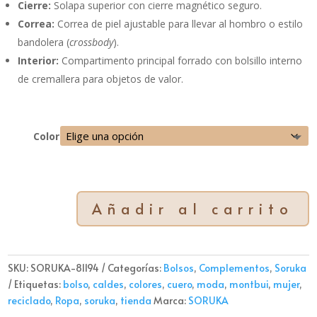
Cierre:
Solapa superior con cierre magnético seguro.
Correa:
Correa de piel ajustable para llevar al hombro o estilo
bandolera (
crossbody
).
Interior:
Compartimento principal forrado con bolsillo interno
de cremallera para objetos de valor.
Color
Añadir al carrito
Bolso
SORUKA
MARIANNE
(#81194)
SKU:
SORUKA-81194
Categorías:
Bolsos
,
Complementos
,
Soruka
cantidad
Etiquetas:
bolso
,
caldes
,
colores
,
cuero
,
moda
,
montbui
,
mujer
,
reciclado
,
Ropa
,
soruka
,
tienda
Marca:
SORUKA