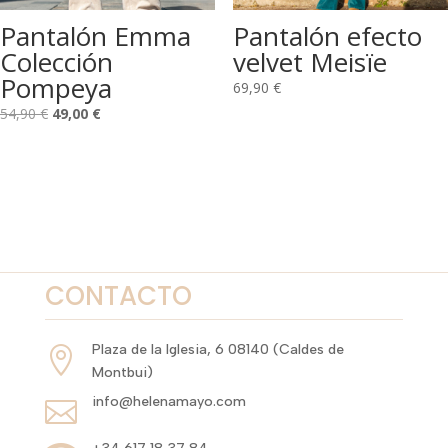
Pantalón Emma
Pantalón efecto
Colección
velvet Meisïe
Pompeya
69,90
€
El
El
54,90
€
49,00
€
precio
precio
original
actual
era:
es:
54,90 €.
49,00 €.
CONTACTO
Plaza de la Iglesia, 6 08140 (Caldes de

Montbui)
info@helenamayo.com
