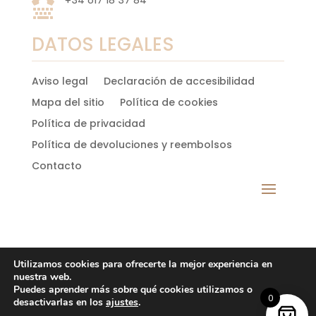
+34 617 18 37 84

DATOS LEGALES
Aviso legal
Declaración de accesibilidad
Mapa del sitio
Política de cookies
Política de privacidad
Política de devoluciones y reembolsos
Contacto
Utilizamos cookies para ofrecerte la mejor experiencia en
nuestra web.
DESARROLLADO POR RDS©
Puedes aprender más sobre qué cookies utilizamos o
0
desactivarlas en los
ajustes
.