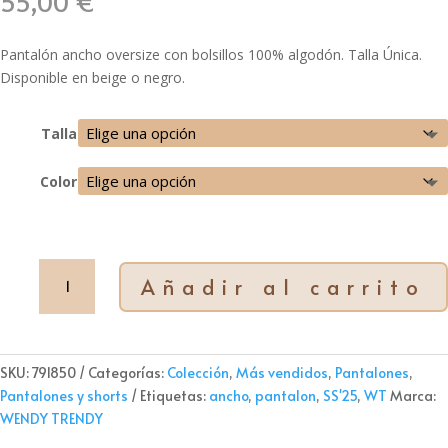
55,00
€
Pantalón ancho oversize con bolsillos 100% algodón. Talla Única.
Disponible en beige o negro.
Talla
Color
Pantalón
Añadir al carrito
Ancho
WT
cantidad
SKU:
791850
Categorías:
Colección
,
Más vendidos
,
Pantalones
,
Pantalones y shorts
Etiquetas:
ancho
,
pantalon
,
SS'25
,
WT
Marca:
WENDY TRENDY