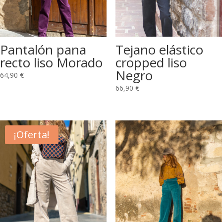
Pantalón pana
Tejano elástico
recto liso Morado
cropped liso
Negro
64,90
€
66,90
€
¡Oferta!