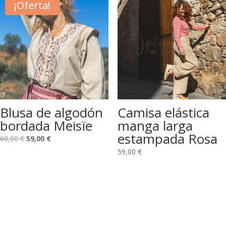
¡Oferta!
Blusa de algodón
Camisa elástica
bordada Meisïe
manga larga
estampada Rosa
El
El
68,00
€
59,00
€
precio
precio
59,00
€
original
actual
era:
es:
68,00 €.
59,00 €.