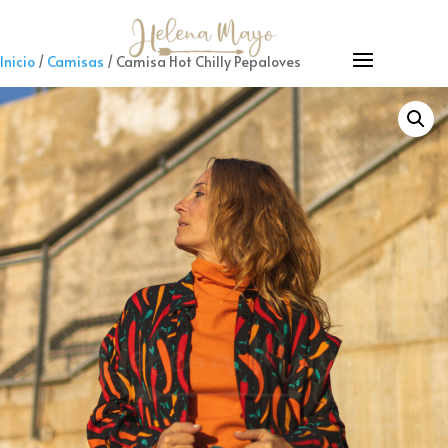
Inicio
/
Camisas
/ Camisa Hot Chilly Pepaloves